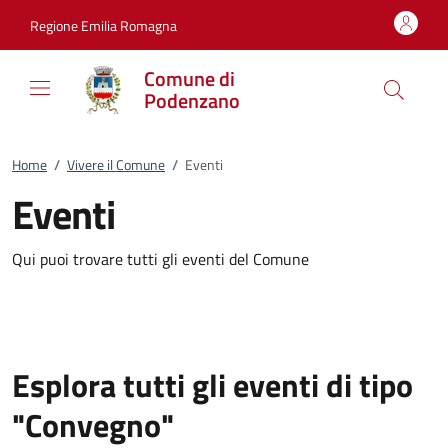
Vai al contenuto
accedi al menu
footer.enter
Regione Emilia Romagna
Comune di
Podenzano
Home
/
Vivere il Comune
/
Eventi
Eventi
Qui puoi trovare tutti gli eventi del Comune
Esplora tutti gli eventi di tipo
"Convegno"