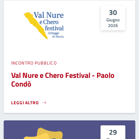
30
Giugno
2026
INCONTRO PUBBLICO
Val Nure e Chero Festival - Paolo
Condò
LEGGI ALTRO
VAL NURE E CHERO FESTIVAL - PAOLO CONDÒ}
29