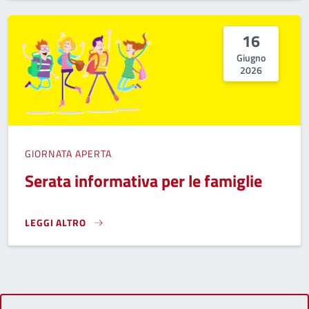
16
Giugno
2026
GIORNATA APERTA
Serata informativa per le famiglie
LEGGI ALTRO
SERATA INFORMATIVA PER LE FAMIGLIE}