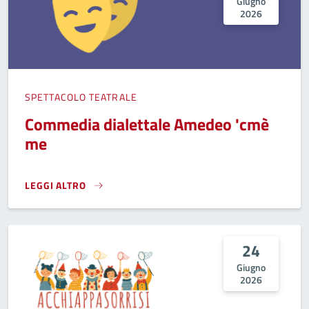
Giugno
2026
SPETTACOLO TEATRALE
Commedia dialettale Amedeo 'cmè
me
LEGGI ALTRO
COMMEDIA DIALETTALE AMEDEO 'CMÈ ME}
24
Giugno
2026