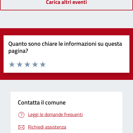
Carica altri eventi
Quanto sono chiare le informazioni su questa
pagina?
Valuta da 1 a 5 stelle la pagina
Domanda
Valuta 1 stelle su 5
Valuta 2 stelle su 5
Valuta 3 stelle su 5
Valuta 4 stelle su 5
Valuta 5 stelle su 5
Contatta il comune
Leggi le domande frequenti
Richiedi assistenza