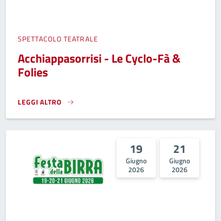
SPETTACOLO TEATRALE
Acchiappasorrisi - Le Cyclo-Fà &
Folies
LEGGI ALTRO
ACCHIAPPASORRISI - LE CYCLO-FÀ & FOLIES}
19
21
Giugno
Giugno
2026
2026