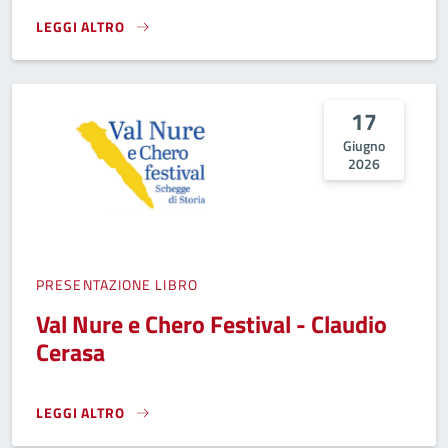
LEGGI ALTRO
ACCHIAPPASORRISI - CLOWN IN LIBERTÀ}
17
Giugno
2026
PRESENTAZIONE LIBRO
Val Nure e Chero Festival - Claudio
Cerasa
LEGGI ALTRO
VAL NURE E CHERO FESTIVAL - CLAUDIO CERASA}