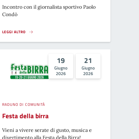
Incontro con il giornalista sportivo Paolo
Condò
LEGGI ALTRO
VAL NURE E CHERO FESTIVAL - PAOLO CONDÒ}
19
21
Giugno
Giugno
2026
2026
RADUNO DI COMUNITÀ
Festa della birra
Vieni a vivere serate di gusto, musica e
divertimento alla Festa della Birra!