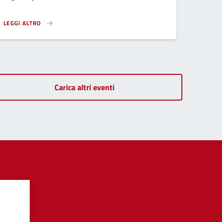
LEGGI ALTRO
SERATA INFORMATIVA PER LE FAMIGLIE}
Carica altri eventi
?