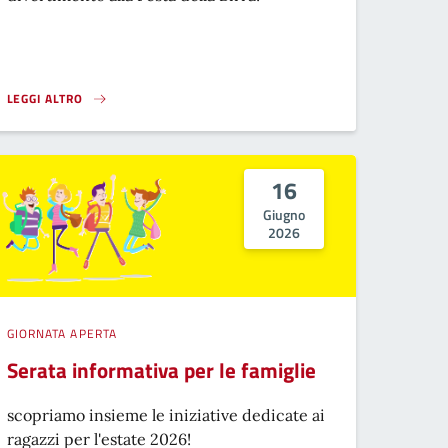
LEGGI ALTRO
FESTA DELLA BIRRA}
16
Giugno
2026
GIORNATA APERTA
Serata informativa per le famiglie
scopriamo insieme le iniziative dedicate ai
ragazzi per l'estate 2026!