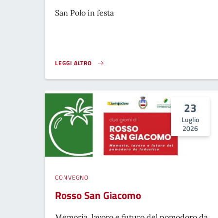
San Polo in festa
LEGGI ALTRO
FESTA DEL SAVIOTTO}
23
Luglio
2026
CONVEGNO
Rosso San Giacomo
Memoria, lavoro e futuro del pomodoro da