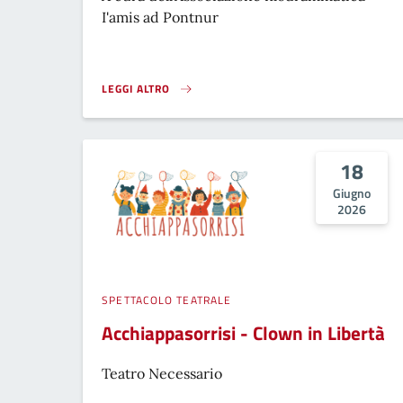
I'amis ad Pontnur
LEGGI ALTRO
COMMEDIA DIALETTALE AMEDEO 'CMÈ ME}
18
Giugno
2026
SPETTACOLO TEATRALE
Acchiappasorrisi - Clown in Libertà
Teatro Necessario