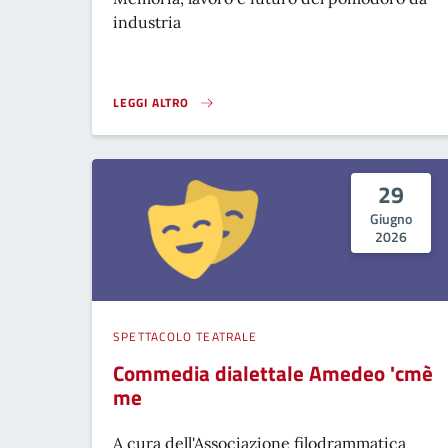
industria
LEGGI ALTRO
ROSSO SAN GIACOMO}
29
Giugno
2026
SPETTACOLO TEATRALE
Commedia dialettale Amedeo 'cmè
me
A cura dell'Associazione filodrammatica