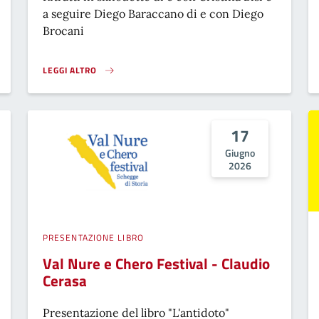
a seguire Diego Baraccano di e con Diego
Brocani
LEGGI ALTRO
ACCHIAPPASORRISI - LE CYCLO-FÀ & FOLIES}
17
Giugno
2026
PRESENTAZIONE LIBRO
Val Nure e Chero Festival - Claudio
Cerasa
Presentazione del libro "L'antidoto"