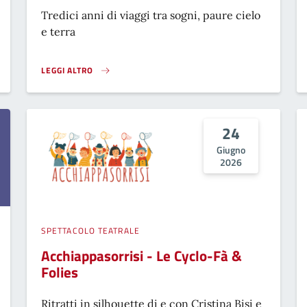
Tredici anni di viaggi tra sogni, paure cielo
e terra
LEGGI ALTRO
PRESENTAZIONE DEL LIBRO SORRIDI, E VAI!}
24
Giugno
2026
SPETTACOLO TEATRALE
Acchiappasorrisi - Le Cyclo-Fà &
Folies
Ritratti in silhouette di e con Cristina Bisi e