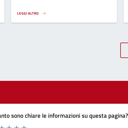
LEGGI ALTRO
VAL NURE E CHERO FESTIVAL - CLAUDIO CERASA}
nto sono chiare le informazioni su questa pagina
 da 1 a 5 stelle la pagina
anda