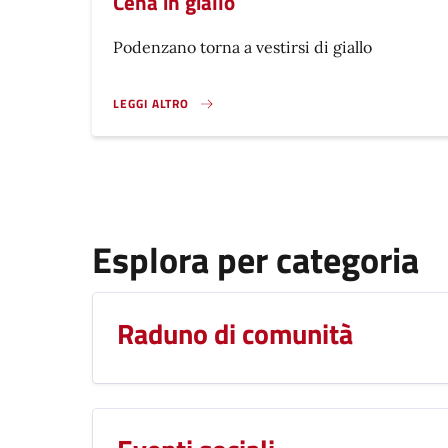
Cena in giallo
Podenzano torna a vestirsi di giallo
LEGGI ALTRO
CENA IN GIALLO}
Esplora per categoria
Raduno di comunità