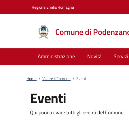
Vai al contenuto
accedi al menu
footer.enter
Regione Emilia Romagna
Comune di Podenzan
Amministrazione
Novità
Servizi
Home
/
Vivere il Comune
/
Eventi
Eventi
Qui puoi trovare tutti gli eventi del Comune