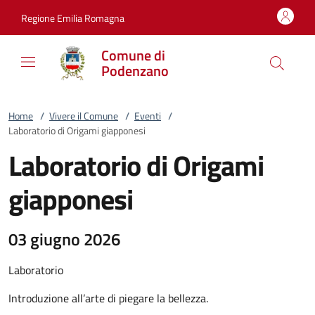
Vai al contenuto
accedi al menu
footer.enter
Regione Emilia Romagna
Comune di
Podenzano
Home
/
Vivere il Comune
/
Eventi
/
Laboratorio di Origami giapponesi
Laboratorio di Origami
giapponesi
03 giugno 2026
Laboratorio
Introduzione all’arte di piegare la bellezza.