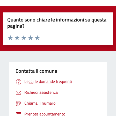
Quanto sono chiare le informazioni su questa
pagina?
Valuta da 1 a 5 stelle la pagina
Domanda
Valuta 1 stelle su 5
Valuta 2 stelle su 5
Valuta 3 stelle su 5
Valuta 4 stelle su 5
Valuta 5 stelle su 5
Contatta il comune
Leggi le domande frequenti
Richiedi assistenza
Chiama il numero
Prenota appuntamento