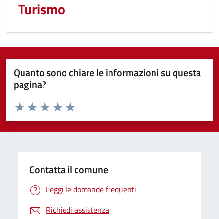
Turismo
Quanto sono chiare le informazioni su questa
pagina?
Valuta da 1 a 5 stelle la pagina
Domanda
Valuta 1 stelle su 5
Valuta 2 stelle su 5
Valuta 3 stelle su 5
Valuta 4 stelle su 5
Valuta 5 stelle su 5
Contatta il comune
Leggi le domande frequenti
Richiedi assistenza