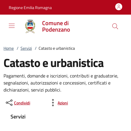
Vai al contenuto
accedi al menu
footer.enter
Regione Emilia Romagna
Comune di
Podenzano
Home
/
Servizi
/
Catasto e urbanistica
Catasto e urbanistica
Pagamenti, domande e iscrizioni, contributi e graduatorie,
segnalazioni, autorizzazioni e concessioni, certificati e
dichiarazioni, servizi pubblici.
Condividi
Azioni
Servizi