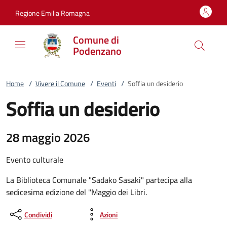
Vai al contenuto
accedi al menu
footer.enter
Regione Emilia Romagna
Comune di
Podenzano
Home
/
Vivere il Comune
/
Eventi
/
Soffia un desiderio
Soffia un desiderio
28 maggio 2026
Evento culturale
La Biblioteca Comunale "Sadako Sasaki" partecipa alla
sedicesima edizione del "Maggio dei Libri.
Condividi
Azioni