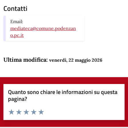
Contatti
Email:
mediateca@comune.podenzan
o.pc.it
Ultima modifica:
venerdì, 22 maggio 2026
Quanto sono chiare le informazioni su questa
pagina?
Valuta da 1 a 5 stelle la pagina
Domanda
Valuta 1 stelle su 5
Valuta 2 stelle su 5
Valuta 3 stelle su 5
Valuta 4 stelle su 5
Valuta 5 stelle su 5