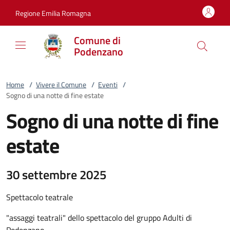
Vai al contenuto
accedi al menu
footer.enter
Regione Emilia Romagna
Comune di
Podenzano
Home
/
Vivere il Comune
/
Eventi
/
Sogno di una notte di fine estate
Sogno di una notte di fine
estate
30 settembre 2025
Spettacolo teatrale
"assaggi teatrali" dello spettacolo del gruppo Adulti di