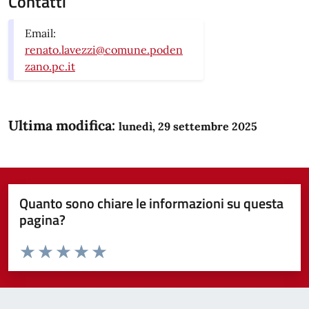
Contatti
Email:
renato.lavezzi@comune.poden
zano.pc.it
Ultima modifica:
lunedì, 29 settembre 2025
Quanto sono chiare le informazioni su questa
pagina?
Valuta da 1 a 5 stelle la pagina
Domanda
Valuta 1 stelle su 5
Valuta 2 stelle su 5
Valuta 3 stelle su 5
Valuta 4 stelle su 5
Valuta 5 stelle su 5