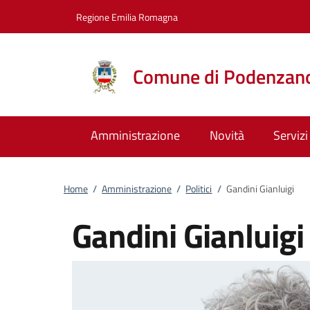
Vai al contenuto
accedi al menu
footer.enter
Regione Emilia Romagna
Comune di Podenzan
Amministrazione
Novità
Servizi
Home
/
Amministrazione
/
Politici
/
Gandini Gianluigi
Gandini Gianluigi