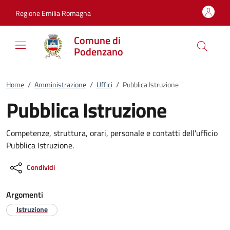
Vai al contenuto
accedi al menu
footer.enter
Regione Emilia Romagna
Comune di
Podenzano
Home
/
Amministrazione
/
Uffici
/
Pubblica Istruzione
Pubblica Istruzione
Competenze, struttura, orari, personale e contatti dell'ufficio
Pubblica Istruzione.
Condividi
Argomenti
Istruzione