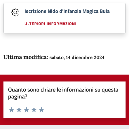
Iscrizione Nido d'Infanzia Magica Bula
ULTERIORI INFORMAZIONI
Ultima modifica:
sabato, 14 dicembre 2024
Quanto sono chiare le informazioni su questa
pagina?
Valuta da 1 a 5 stelle la pagina
Domanda
Valuta 1 stelle su 5
Valuta 2 stelle su 5
Valuta 3 stelle su 5
Valuta 4 stelle su 5
Valuta 5 stelle su 5