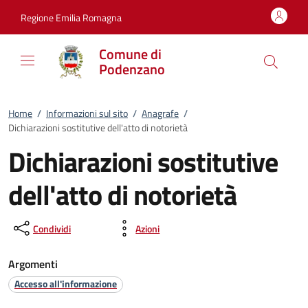
Vai al contenuto
accedi al menu
footer.enter
Regione Emilia Romagna
Comune di
Podenzano
Home
/
Informazioni sul sito
/
Anagrafe
/
Dichiarazioni sostitutive dell'atto di notorietà
Dichiarazioni sostitutive
dell'atto di notorietà
Condividi
Azioni
Argomenti
Accesso all'informazione