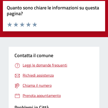
Quanto sono chiare le informazioni su questa
pagina?
Valuta da 1 a 5 stelle la pagina
Domanda
Valuta 1 stelle su 5
Valuta 2 stelle su 5
Valuta 3 stelle su 5
Valuta 4 stelle su 5
Valuta 5 stelle su 5
Contatta il comune
Leggi le domande frequenti
Richiedi assistenza
Chiama il numero
Prenota appuntamento
Problemi in Città