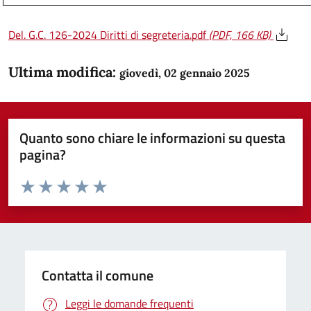
Del. G.C. 126-2024 Diritti di segreteria.pdf
(PDF, 166 KB)
Ultima modifica:
giovedì, 02 gennaio 2025
Quanto sono chiare le informazioni su questa
pagina?
Valuta da 1 a 5 stelle la pagina
Domanda
Valuta 1 stelle su 5
Valuta 2 stelle su 5
Valuta 3 stelle su 5
Valuta 4 stelle su 5
Valuta 5 stelle su 5
Contatta il comune
Leggi le domande frequenti