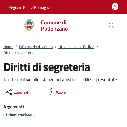
Vai al contenuto
accedi al menu
footer.enter
Regione Emilia Romagna
Comune di
Podenzano
Home
/
Informazioni sul sito
/
Urbanistica ed Edilizia
/
Diritti di segreteria
Diritti di segreteria
Tariffe relative alle istanze urbanistico - edilizie presentate
Condividi
Azioni
Argomenti
Urbanizzazione