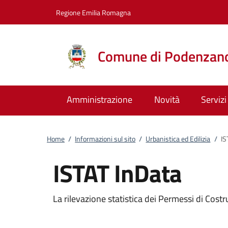
Vai al contenuto
accedi al menu
footer.enter
Regione Emilia Romagna
Comune di Podenzan
Amministrazione
Novità
Servizi
Home
/
Informazioni sul sito
/
Urbanistica ed Edilizia
/
IS
ISTAT InData
La rilevazione statistica dei Permessi di Costr