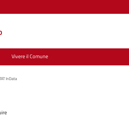
o
Vivere il Comune
TAT InData
uire