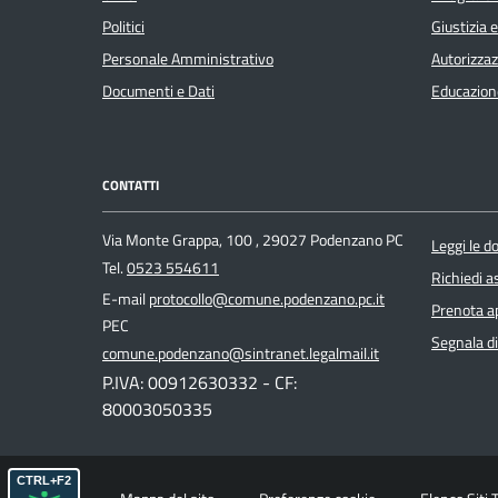
Politici
Giustizia 
Personale Amministrativo
Autorizzaz
Documenti e Dati
Educazion
CONTATTI
Via Monte Grappa, 100 , 29027 Podenzano PC
Leggi le 
Tel.
0523 554611
Richiedi a
E-mail
protocollo@comune.podenzano.pc.it
Prenota 
PEC
Segnala di
comune.podenzano@sintranet.legalmail.it
P.IVA: 00912630332 - CF:
80003050335
CTRL+F2