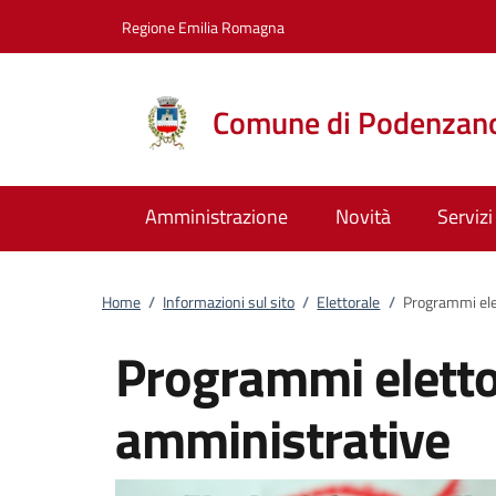
Vai al contenuto
accedi al menu
footer.enter
Regione Emilia Romagna
Comune di Podenzan
Amministrazione
Novità
Servizi
Home
/
Informazioni sul sito
/
Elettorale
/
Programmi elet
Programmi elettor
amministrative