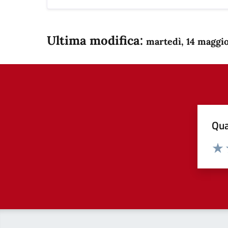
Ultima modifica:
martedì, 14 maggi
Qua
Valuta
Dom
Valu