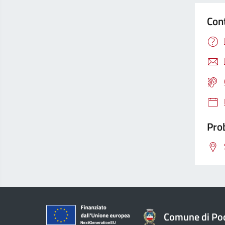
Con
Prob
Comune di Po