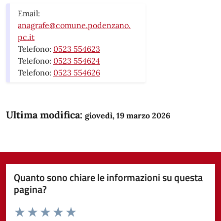
Email:
anagrafe@comune.podenzano.
pc.it
Telefono:
0523 554623
Telefono:
0523 554624
Telefono:
0523 554626
Ultima modifica:
giovedì, 19 marzo 2026
Quanto sono chiare le informazioni su questa
pagina?
Valuta da 1 a 5 stelle la pagina
Domanda