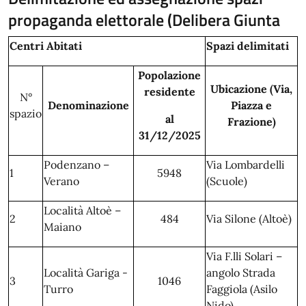
propaganda elettorale (Delibera Giunta
Centri Abitati
Spazi delimitati
Popolazione
Ubicazione (Via,
residente
N°
Denominazione
Piazza e
spazio
al
Frazione)
31/12/2025
Podenzano –
Via Lombardelli
1
5948
Verano
(Scuole)
Località Altoè –
2
484
Via Silone (Altoè)
Maiano
Via F.lli Solari –
Località Gariga -
angolo Strada
3
1046
Turro
Faggiola (Asilo
Nido)