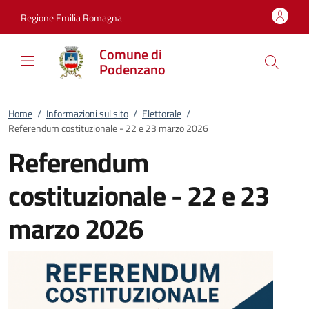
Vai al contenuto
accedi al menu
footer.enter
Regione Emilia Romagna
Comune di
Podenzano
Home
/
Informazioni sul sito
/
Elettorale
/
Referendum costituzionale - 22 e 23 marzo 2026
Referendum
costituzionale - 22 e 23
marzo 2026