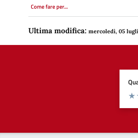
Come fare per...
Ultima modifica:
mercoledì, 05 lugl
Qua
Valuta
Dom
Valu