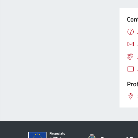
Con
Prob