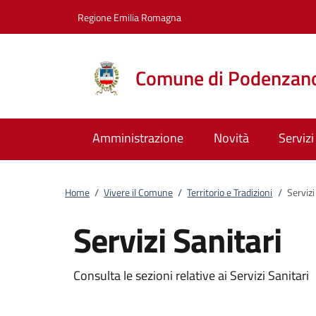
Vai al contenuto
accedi al menu
footer.enter
Regione Emilia Romagna
Comune di Podenzan
Amministrazione
Novità
Servizi
Home
/
Vivere il Comune
/
Territorio e Tradizioni
/
Servizi
Servizi Sanitari
Consulta le sezioni relative ai Servizi Sanitari