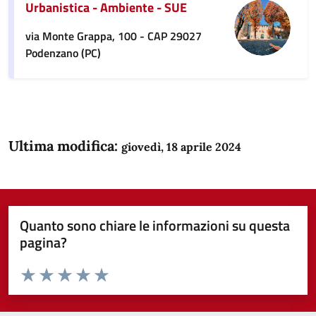
Urbanistica - Ambiente - SUE
via Monte Grappa, 100 - CAP 29027
Podenzano (PC)
Ultima modifica:
giovedì, 18 aprile 2024
Quanto sono chiare le informazioni su questa
pagina?
Valuta da 1 a 5 stelle la pagina
Domanda
Valuta 1 stelle su 5
Valuta 2 stelle su 5
Valuta 3 stelle su 5
Valuta 4 stelle su 5
Valuta 5 stelle su 5