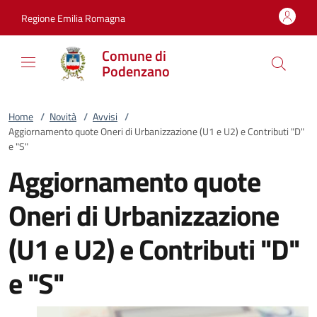
Vai al contenuto
accedi al menu
footer.enter
Regione Emilia Romagna
Comune di
Podenzano
Home
/
Novità
/
Avvisi
/
Aggiornamento quote Oneri di Urbanizzazione (U1 e U2) e Contributi "D"
e "S"
Aggiornamento quote
Oneri di Urbanizzazione
(U1 e U2) e Contributi "D"
e "S"