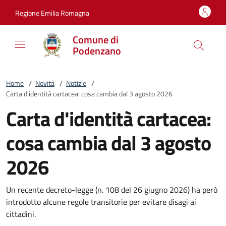
Vai al contenuto
accedi al menu
footer.enter
Regione Emilia Romagna
Comune di
Podenzano
Home
/
Novità
/
Notizie
/
Carta d'identità cartacea: cosa cambia dal 3 agosto 2026
Carta d'identità cartacea:
cosa cambia dal 3 agosto
2026
Un recente decreto-legge (n. 108 del 26 giugno 2026) ha però
introdotto alcune regole transitorie per evitare disagi ai
cittadini.