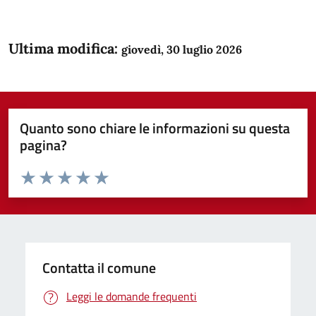
Ultima modifica:
giovedì, 30 luglio 2026
Quanto sono chiare le informazioni su questa
pagina?
Valuta da 1 a 5 stelle la pagina
Domanda
Valuta 1 stelle su 5
Valuta 2 stelle su 5
Valuta 3 stelle su 5
Valuta 4 stelle su 5
Valuta 5 stelle su 5
Contatta il comune
Leggi le domande frequenti