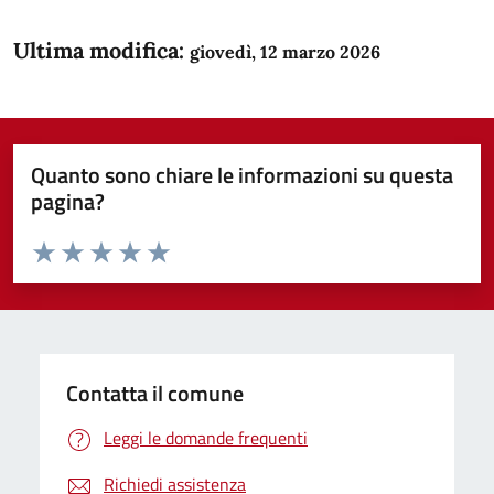
Ultima modifica:
giovedì, 12 marzo 2026
Quanto sono chiare le informazioni su questa
pagina?
Valuta da 1 a 5 stelle la pagina
Domanda
Valuta 1 stelle su 5
Valuta 2 stelle su 5
Valuta 3 stelle su 5
Valuta 4 stelle su 5
Valuta 5 stelle su 5
Contatta il comune
Leggi le domande frequenti
Richiedi assistenza