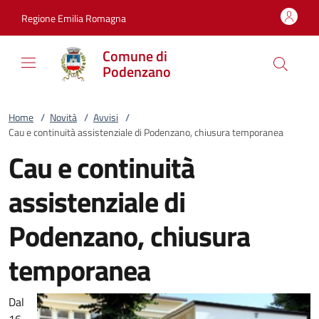
Vai al contenuto
accedi al menu
footer.enter
Regione Emilia Romagna
Comune di
Podenzano
Home
/
Novità
/
Avvisi
/
Cau e continuità assistenziale di Podenzano, chiusura temporanea
Cau e continuità
assistenziale di
Podenzano, chiusura
temporanea
Dal