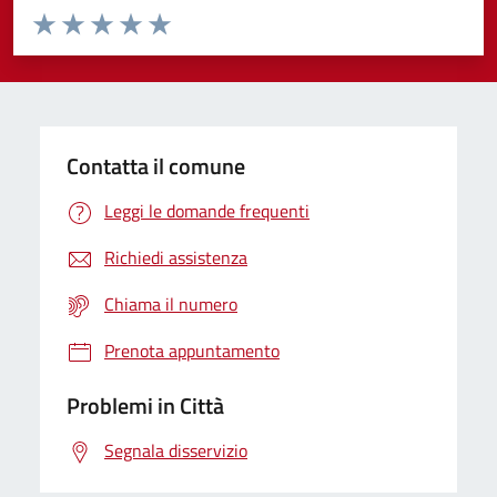
Valuta da 1 a 5 stelle la pagina
Domanda
Valuta 1 stelle su 5
Valuta 2 stelle su 5
Valuta 3 stelle su 5
Valuta 4 stelle su 5
Valuta 5 stelle su 5
Contatta il comune
Leggi le domande frequenti
Richiedi assistenza
Chiama il numero
Prenota appuntamento
Problemi in Città
Segnala disservizio