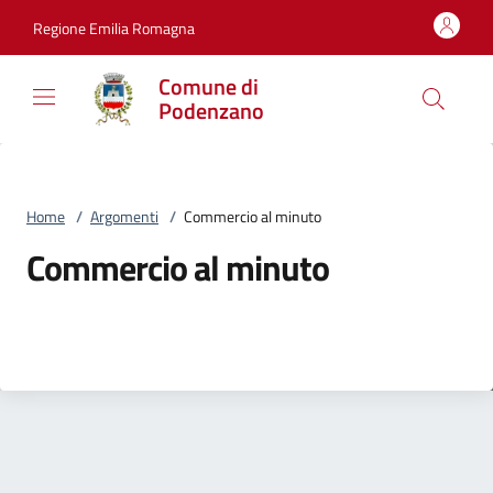
Vai al contenuto
accedi al menu
footer.enter
Regione Emilia Romagna
Comune di
Podenzano
Home
/
Argomenti
/
Commercio al minuto
Commercio al minuto