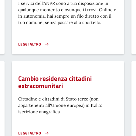
I servizi dell'ANPR sono a tua disposizione in
qualunque momento e ovunque ti trovi. Online e
in autonomia, hai sempre un filo diretto con il
tuo comune, senza passare allo sportello.
LEGGI ALTRO
ZAZIONE}
ANAGRAFE NAZIONALE DELLA POPOLAZIONE RESIDENTE - ANPR
Cambio residenza cittadini
extracomunitari
Cittadine e cittadini di Stato terzo (non
appartenenti all'Unione europea) in Italia:
iscrizione anagrafica
LEGGI ALTRO
TI DALL’ESTERO }
CAMBIO RESIDENZA CITTADINI EXTRACOMUNITARI}