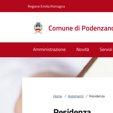
Vai al contenuto
accedi al menu
footer.enter
Regione Emilia Romagna
Comune di Podenzan
Amministrazione
Novità
Servizi
Home
/
Argomenti
/
Residenza
Residenza