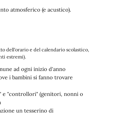
ento atmosferico (e acustico).
etto dell'orario e del calendario scolastico,
ti estremi).
mune ad ogni inizio d'anno
ove i bambini si fanno trovare
 e "controllori" (genitori, nonni o
a
azione un tesserino di