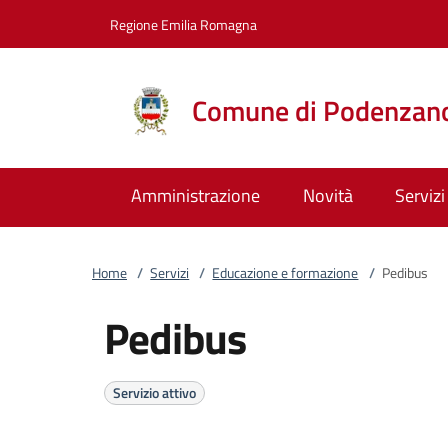
Vai al contenuto
accedi al menu
footer.enter
Regione Emilia Romagna
Comune di Podenzan
Amministrazione
Novità
Servizi
Home
/
Servizi
/
Educazione e formazione
/
Pedibus
Pedibus
Servizio attivo