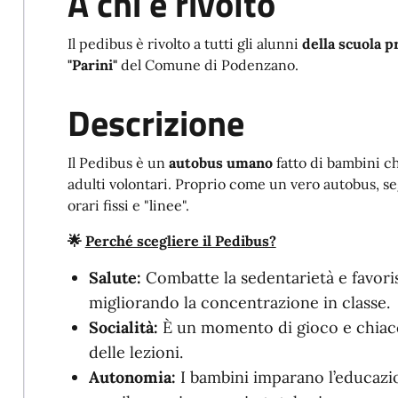
A chi è rivolto
Il pedibus è rivolto a tutti gli alunni
della scuola p
"Parini"
del Comune di Podenzano.
Descrizione
Il Pedibus è un
autobus umano
fatto di bambini c
adulti volontari. Proprio come un vero autobus, s
orari fissi e "linee".
🌟
Perché scegliere il Pedibus?
Salute:
Combatte la sedentarietà e favorisc
migliorando la concentrazione in classe.
Socialità:
È un momento di gioco e chiacc
delle lezioni.
Autonomia:
I bambini imparano l’educazi