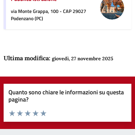
via Monte Grappa, 100 - CAP 29027
Podenzano (PC)
Ultima modifica:
giovedì, 27 novembre 2025
Quanto sono chiare le informazioni su questa
pagina?
Valuta da 1 a 5 stelle la pagina
Domanda
Valuta 1 stelle su 5
Valuta 2 stelle su 5
Valuta 3 stelle su 5
Valuta 4 stelle su 5
Valuta 5 stelle su 5