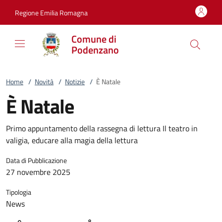
Vai al contenuto
accedi al menu
footer.enter
Regione Emilia Romagna
Comune di
Podenzano
Home
/
Novità
/
Notizie
/
È Natale
È Natale
Primo appuntamento della rassegna di lettura Il teatro in
valigia, educare alla magia della lettura
Data di Pubblicazione
27 novembre 2025
Tipologia
News