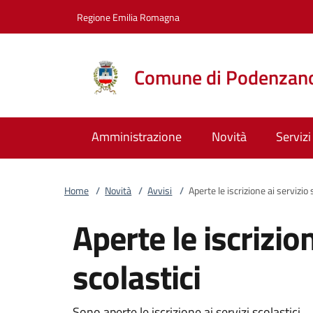
Vai al contenuto
accedi al menu
footer.enter
Regione Emilia Romagna
Comune di Podenzan
Amministrazione
Novità
Servizi
Home
/
Novità
/
Avvisi
/
Aperte le iscrizione ai servizio 
Aperte le iscrizio
scolastici
Sono aperte le iscrizione ai servizi scolastici