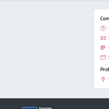
Con
Prob