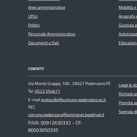
Aree amministrative
Mobilità e
Uffici
Anagrafe e
Politici
Giustizia 
Personale Amministrativo
Autorizzaz
Documenti e Dati
Educazion
CONTATTI
Via Monte Grappa, 100 , 29027 Podenzano PC
Leggi le 
Tel.
0523 554611
Richiedi a
E-mail
protocollo@comune.podenzano.pc.it
Prenota 
PEC
Segnala di
comune.podenzano@sintranet.legalmail.it
P.IVA: 00912630332 - CF:
80003050335