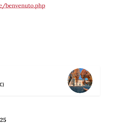
are/benvenuto.php
C)
025