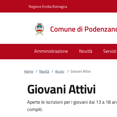
Vai al contenuto
accedi al menu
footer.enter
Regione Emilia Romagna
Comune di Podenzan
Amministrazione
Novità
Servizi
Home
/
Novità
/
Avvisi
/
Giovani Attivi
Giovani Attivi
Aperte le iscrizioni per i giovani dai 13 a 18 ann
compiti.