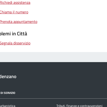
Richiedi assistenza
Chiama il numero
Prenota appuntamento
lemi in Città
Segnala disservizio
denzano
DI SERVIZIO
urbanistica
Tributi, finanze e contravvenzioni