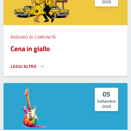
2026
RADUNO DI COMUNITÀ
Cena in giallo
LEGGI ALTRO
CENA IN GIALLO}
05
Settembre
2026