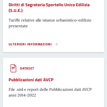
Diritti di Segreteria Sportello Unico Edilizia
(S.U.E.)
Tariffe relative alle istanze urbanistico-edilizie
presentate
ULTERIORI INFORMAZIONI
DIRITTI DI SEGRETERIA SPORTELLO UNICO EDILIZIA (S.U.E.)
DATASET
Pubblicazioni dati AVCP
File .xml e report delle Pubblicazioni dati AVCP
anni 2014-2022