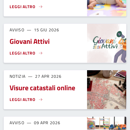
LEGGI ALTRO
GRADUATORIA DI ACCESSO AL NIDO D'INFANZIA MAGICA BUL
AVVISO
15 GIU 2026
Giovani Attivi
LEGGI ALTRO
GIOVANI ATTIVI}
NOTIZIA
27 APR 2026
Visure catastali online
LEGGI ALTRO
VISURE CATASTALI ONLINE}
AVVISO
09 APR 2026