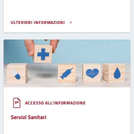
ULTERIORI INFORMAZIONI
SPECIALE ELEZIONI - AFFLUENZA E RISULTATI}
ACCESSO ALL'INFORMAZIONE
Servizi Sanitari