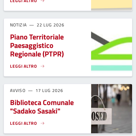
LEGGI ALTRO
AVVISO PUBBLICO PER GESTIONE DI PARTE DI IMPIANTO SPO
NOTIZIA
22 LUG 2026
Piano Territoriale
Paesaggistico
Regionale (PTPR)
LEGGI ALTRO
PIANO TERRITORIALE PAESAGGISTICO REGIONALE (PTPR)}
AVVISO
17 LUG 2026
Biblioteca Comunale
"Sadako Sasaki"
LEGGI ALTRO
BIBLIOTECA COMUNALE "SADAKO SASAKI"}