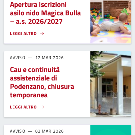
Apertura iscrizioni
asilo nido Magica Bulla
– a.s. 2026/2027
LEGGI ALTRO
APERTURA ISCRIZIONI ASILO NIDO MAGICA BULLA – A.S. 20
AVVISO
12 MAR 2026
Cau e continuità
assistenziale di
Podenzano, chiusura
temporanea
LEGGI ALTRO
CAU E CONTINUITÀ ASSISTENZIALE DI PODENZANO, CHIUS
AVVISO
03 MAR 2026