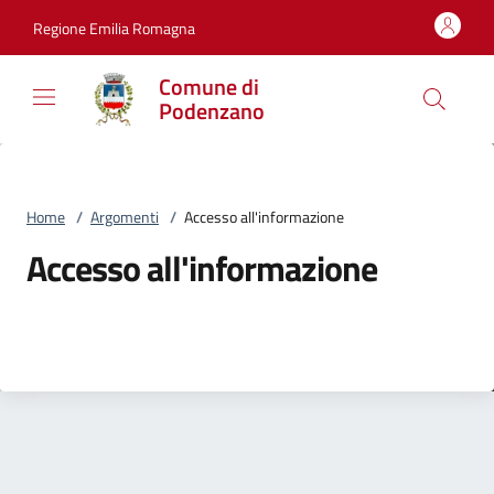
Vai al contenuto
accedi al menu
footer.enter
Regione Emilia Romagna
Comune di
Podenzano
Home
/
Argomenti
/
Accesso all'informazione
Accesso all'informazione