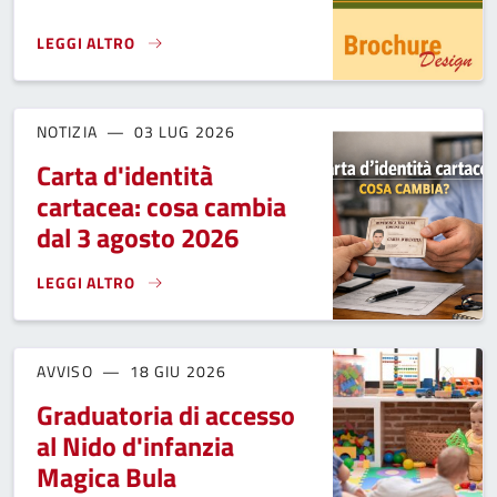
LEGGI ALTRO
TRASPORTO PUBBLICO SU FERRO E SU GOMMA}
NOTIZIA
03 LUG 2026
Carta d'identità
cartacea: cosa cambia
dal 3 agosto 2026
LEGGI ALTRO
CARTA D'IDENTITÀ CARTACEA: COSA CAMBIA DAL 3 AGOSTO 
AVVISO
18 GIU 2026
Graduatoria di accesso
al Nido d'infanzia
Magica Bula