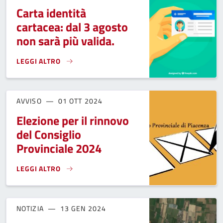
Carta identità
cartacea: dal 3 agosto
non sarà più valida.
LEGGI ALTRO
CARTA IDENTITÀ CARTACEA: DAL 3 AGOSTO NON SARÀ PIÙ VA
AVVISO
01 OTT 2024
Elezione per il rinnovo
del Consiglio
Provinciale 2024
LEGGI ALTRO
ELEZIONE PER IL RINNOVO DEL CONSIGLIO PROVINCIALE 20
NOTIZIA
13 GEN 2024