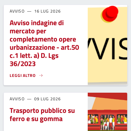
AVVISO
16 LUG 2026
Avviso indagine di
mercato per
completamento opere
urbanizzazione - art.50
c.1 lett. a) D. Lgs
36/2023
LEGGI ALTRO
AVVISO INDAGINE DI MERCATO PER COMPLETAMENTO OPERE U
AVVISO
09 LUG 2026
Trasporto pubblico su
ferro e su gomma