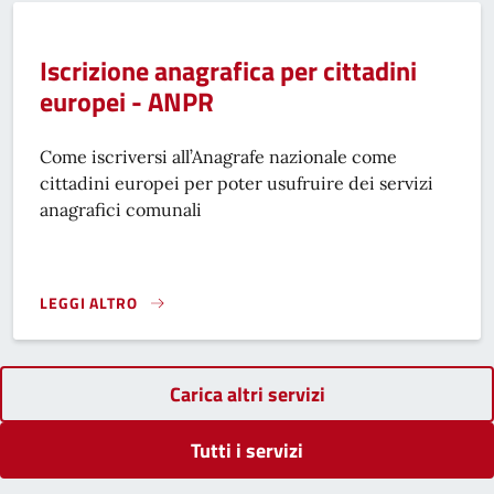
Iscrizione anagrafica per cittadini
europei - ANPR
Come iscriversi all’Anagrafe nazionale come
cittadini europei per poter usufruire dei servizi
anagrafici comunali
LEGGI ALTRO
ISCRIZIONE ANAGRAFICA PER CITTADINI EUROPEI - ANPR}
Carica altri servizi
Tutti i servizi