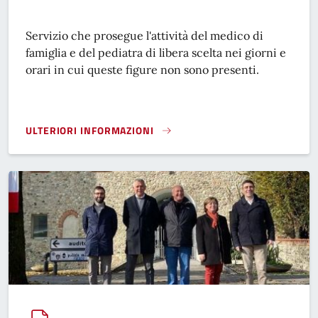
Servizio che prosegue l'attività del medico di
famiglia e del pediatra di libera scelta nei giorni e
orari in cui queste figure non sono presenti.
ULTERIORI INFORMAZIONI
SERVIZIO DI CONTINUITÀ ASSISTENZIALE (EX GUARDIA MEDI