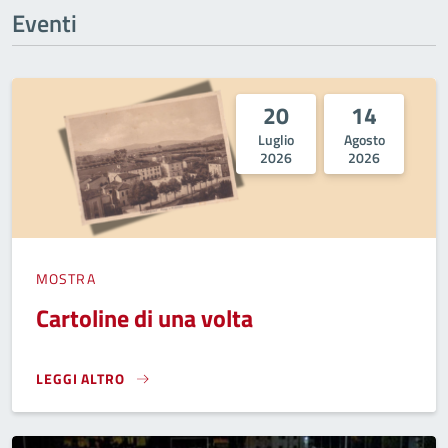
Eventi
20
14
Luglio
Agosto
2026
2026
MOSTRA
Cartoline di una volta
LEGGI ALTRO
CARTOLINE DI UNA VOLTA}