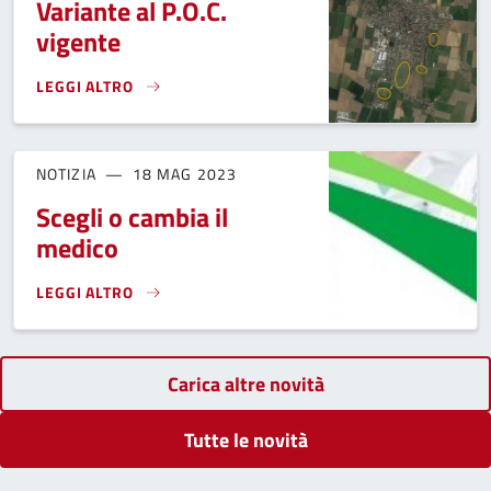
Variante al P.O.C.
vigente
LEGGI ALTRO
VARIANTE AL P.O.C. VIGENTE}
NOTIZIA
18 MAG 2023
Scegli o cambia il
medico
LEGGI ALTRO
SCEGLI O CAMBIA IL MEDICO}
Carica altre novità
Tutte le novità